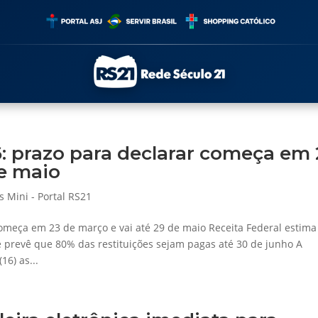
: prazo para declarar começa em 
de maio
s Mini - Portal RS21
omeça em 23 de março e vai até 29 de maio Receita Federal estima
e prevê que 80% das restituições sejam pagas até 30 de junho A
16) as...