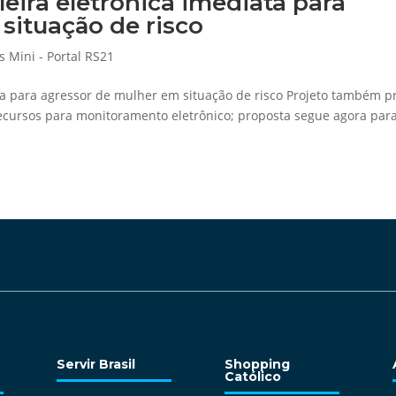
eira eletrônica imediata para
situação de risco
s Mini - Portal RS21
ta para agressor de mulher em situação de risco Projeto também p
recursos para monitoramento eletrônico; proposta segue agora par
Servir Brasil
Shopping
Católico