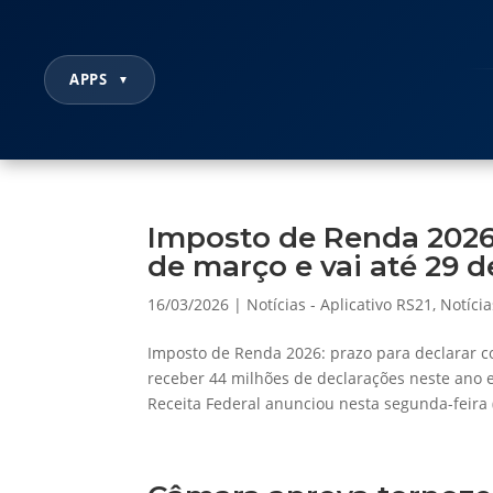
APPS
▼
Imposto de Renda 2026
de março e vai até 29 
16/03/2026
|
Notícias - Aplicativo RS21
,
Notícia
Imposto de Renda 2026: prazo para declarar c
receber 44 milhões de declarações neste ano 
Receita Federal anunciou nesta segunda-feira (