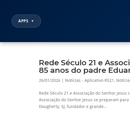
APPS
▼
Rede Século 21 e Assoc
85 anos do padre Edua
26/01/2026
|
Notícias - Aplicativo RS21
,
Notícia
Rede Século 21 e Associação do Senhor Jesus 
Associação do Senhor Jesus se preparam para c
Dougherty, SJ, fundador e grande...