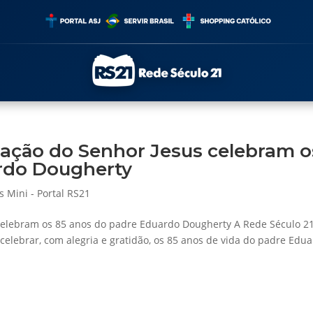
iação do Senhor Jesus celebram o
rdo Dougherty
s Mini - Portal RS21
celebram os 85 anos do padre Eduardo Dougherty A Rede Século 21
elebrar, com alegria e gratidão, os 85 anos de vida do padre Edu