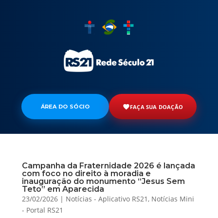
ÁREA DO SÓCIO
FAÇA SUA DOAÇÃO
Campanha da Fraternidade 2026 é lançada
com foco no direito à moradia e
inauguração do monumento “Jesus Sem
Teto” em Aparecida
23/02/2026
|
Notícias - Aplicativo RS21
,
Notícias Mini
- Portal RS21