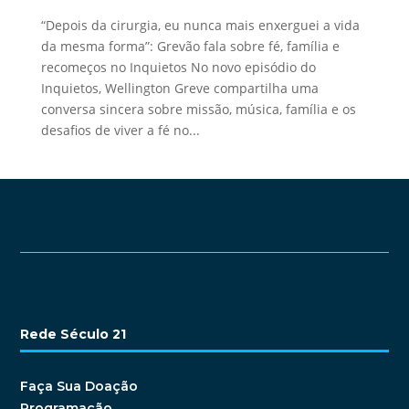
“Depois da cirurgia, eu nunca mais enxerguei a vida
da mesma forma”: Grevão fala sobre fé, família e
recomeços no Inquietos No novo episódio do
Inquietos, Wellington Greve compartilha uma
conversa sincera sobre missão, música, família e os
desafios de viver a fé no...
Rede Século 21
Faça Sua Doação
Programação