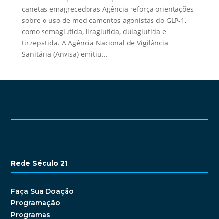
canetas emagrecedoras Agência reforça orientações
sobre o uso de medicamentos agonistas do GLP-1,
como semaglutida, liraglutida, dulaglutida e
tirzepatida. A Agência Nacional de Vigilância
Sanitária (Anvisa) emitiu...
Rede Século 21
Faça Sua Doação
Programação
Programas